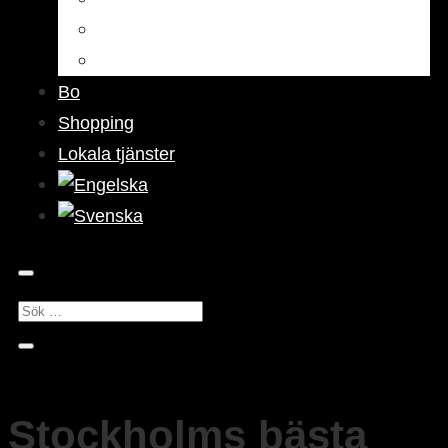
Barer & pubar
Nattliv
Bo
Shopping
Lokala tjänster
Stockholms bästa