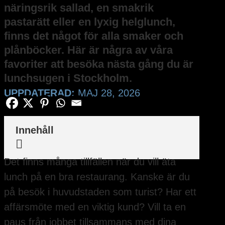
näringsrik sallad, en smakrik
pastarätt eller en lyxig helglunch,
finns det något för alla smaker och
plånböcker. Här är några av våra
favoriter att besöka nästa gång du är
lunchsugen i Stockholm.
UPPDATERAD:
MAJ 28, 2026
Innehåll

Det finns många tillfällen när du vill äta
lunch på en bra restaurang. Kanske är du
på besök i huvudstaden som turist? Har ett
affärsmöte med en viktig kund? Vill ta en
paus från jobbet tillsammans med dina