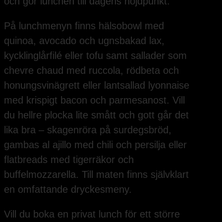
och gör lunchen till dagens höjdpunkt.
På lunchmenyn finns hälsobowl med
quinoa, avocado och ugnsbakad lax,
kycklinglårfilé eller tofu samt sallader som
chevre chaud med ruccola, rödbeta och
honungsvinägrett eller lantsallad lyonnaise
med krispigt bacon och parmesanost. Vill
du hellre plocka lite smått och gott går det
lika bra – skagenröra på surdegsbröd,
gambas al ajillo med chili och persilja eller
flatbreads med tigerräkor och
buffelmozzarella. Till maten finns självklart
en omfattande dryckesmeny.
Vill du boka en privat lunch för ett större