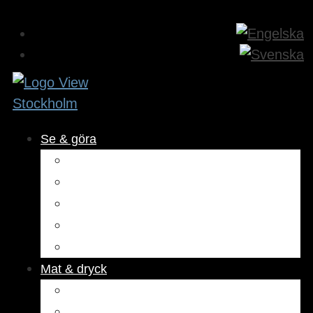
Se & göra
Museer & attraktioner
Aktiviteter
Utomhus
Kultur & underhållning
Hälsa & skönhet
Mat & dryck
Restauranger
Kaféer