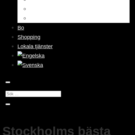
Barer & pubar
Nattliv
Bo
Shopping
Lokala tjänster
Stockholms bästa