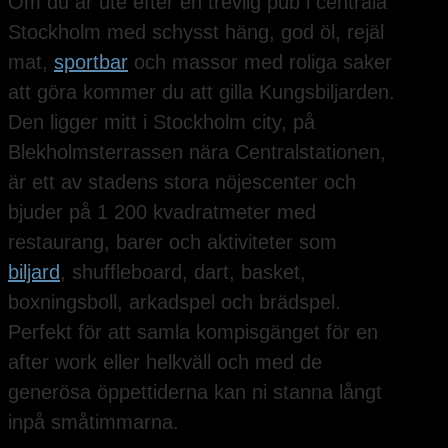
Om du är ute efter en trevlig pub i centrala
Stockholm med schysst häng, god öl, rejäl
mat,
sportbar
och massor med roliga saker
att göra kommer du att gilla Kungsbiljarden.
Den ligger mitt i Stockholm city, på
Blekholmsterrassen nära Centralstationen,
är ett av stadens stora nöjescenter och
bjuder på 1 200 kvadratmeter med
restaurang, barer och aktiviteter som
biljard
, shuffleboard, dart, basket,
boxningsboll, arkadspel och brädspel.
Perfekt för att samla kompisgänget för en
after work eller helkväll och med de
generösa öppettiderna kan ni stanna långt
inpå småtimmarna.