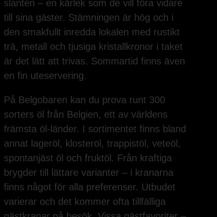
slanten – en kärlek som de vill föra vidare
till sina gäster. Stämningen är hög och i
den smakfullt inredda lokalen med rustikt
trä, metall och tjusiga kristallkronor i taket
är det lätt att trivas. Sommartid finns även
en fin uteservering.
På Belgobaren kan du prova runt 300
sorters öl från Belgien, ett av världens
främsta öl-länder. I sortimentet finns bland
annat lageröl, klosteröl, trappistöl, veteöl,
spontanjäst öl och fruktöl. Från kraftiga
brygder till lättare varianter – i kranarna
finns något för alla preferenser. Utbudet
varierar och det kommer ofta tillfälliga
gästkranar på besök. Vissa gästfavoriter –