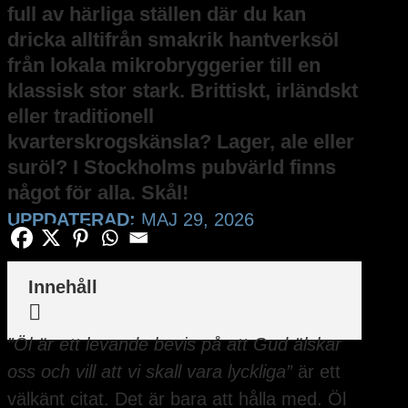
full av härliga ställen där du kan
dricka alltifrån smakrik hantverksöl
från lokala mikrobryggerier till en
klassisk stor stark. Brittiskt, irländskt
eller traditionell
kvarterskrogskänsla? Lager, ale eller
suröl? I Stockholms pubvärld finns
något för alla. Skål!
UPPDATERAD:
MAJ 29, 2026
Innehåll

”Öl är ett levande bevis på att Gud älskar
oss och vill att vi skall vara lyckliga”
är ett
välkänt citat. Det är bara att hålla med. Öl