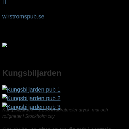

wirstromspub.se
Kungsbiljarden
Kungsbiljarden – 1 200 kvadratmeter dryck, mat och
roligheter i Stockholm city