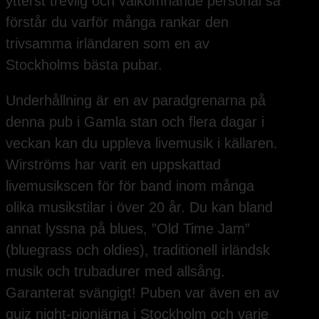
ytterst trevlig och välkomnande personal så
förstår du varför många rankar den
trivsamma irländaren som en av
Stockholms bästa pubar.
Underhållning är en av paradgrenarna på
denna pub i Gamla stan och flera dagar i
veckan kan du uppleva livemusik i källaren.
Wirströms har varit en uppskattad
livemusikscen för för band inom många
olika musikstilar i över 20 år. Du kan bland
annat lyssna på blues, ”Old Time Jam”
(bluegrass och oldies), traditionell irländsk
musik och trubadurer med allsång.
Garanterat svängigt! Puben var även en av
quiz night-pionjärna i Stockholm och varje