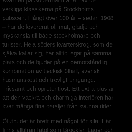
Kvarnen på Södermalm är en av de
verkliga klassikerna på Stockholms
pubscen. I långt över 100 år – sedan 1908
– har de levererat öl, mat, glädje och
myskänsla till både stockholmare och
turister. Hela söders kvarterskrog, som de
själva kallar sig, har alltid legat på samma
plats och de bjuder på en oemotståndlig
kombination av tjeckisk ölhall, svensk
husmanskost och trevligt umgänge.
Trivsamt och opretentiöst. Ett extra plus är
att den vackra och charmiga interiören har
kvar många fina detaljer från svunna tider.
Ölutbudet är brett med något för alla. Här
finns alltifrån fatöl som Brooklyn Lager och