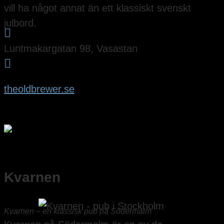
vill ha något annat än ett klassiskt svenskt
julbord.

Luntmakargatan 98, Vasastan

theoldbrewer.se
Kvarnen
Kvarnen – en klassisk pub på Södermalm