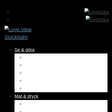
Se & göra
Museer & attraktioner
Aktiviteter
Utomhus
Kultur & underhållning
Hälsa & skönhet
Mat & dryck
Restauranger
Kaféer