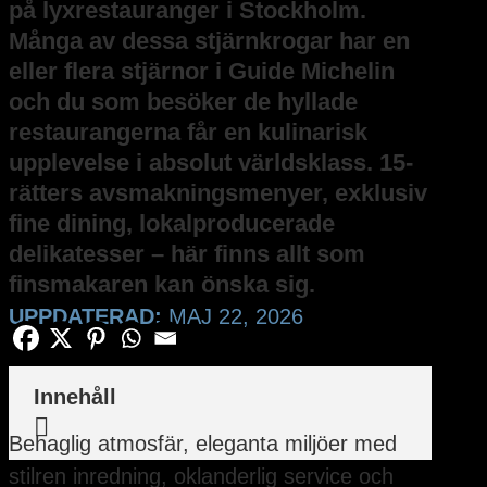
på lyxrestauranger i Stockholm.
Många av dessa stjärnkrogar har en
eller flera stjärnor i Guide Michelin
och du som besöker de hyllade
restaurangerna får en kulinarisk
upplevelse i absolut världsklass. 15-
rätters avsmakningsmenyer, exklusiv
fine dining, lokalproducerade
delikatesser – här finns allt som
finsmakaren kan önska sig.
UPPDATERAD:
MAJ 22, 2026
Innehåll

Behaglig atmosfär, eleganta miljöer med
stilren inredning, oklanderlig service och