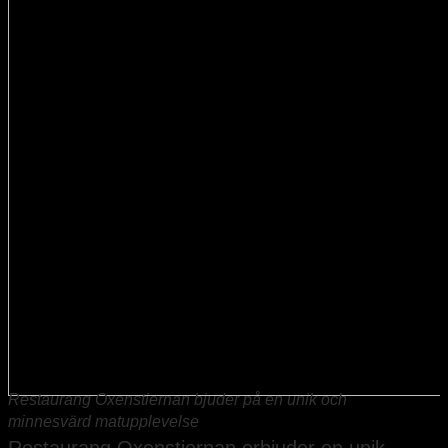
Restaurang Oxenstiernan bjuder på en unik och
minnesvärd matupplevelse