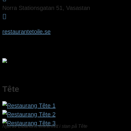
Norra Stationsgatan 51, Vasastan

restaurantetoile.se
Tête
Njut av Libanons finest mitt i stan på Tête