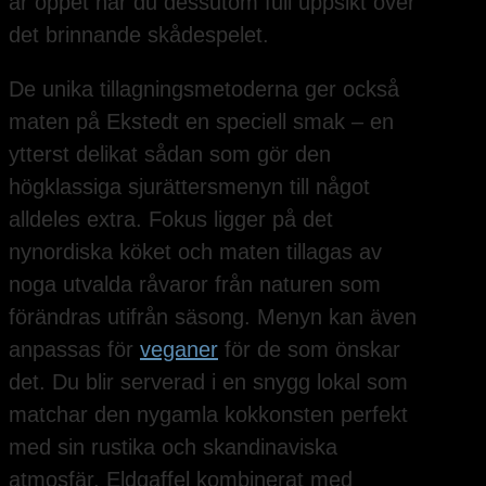
är öppet har du dessutom full uppsikt över
det brinnande skådespelet.
De unika tillagningsmetoderna ger också
maten på Ekstedt en speciell smak – en
ytterst delikat sådan som gör den
högklassiga sjurättersmenyn till något
alldeles extra. Fokus ligger på det
nynordiska köket och maten tillagas av
noga utvalda råvaror från naturen som
förändras utifrån säsong. Menyn kan även
anpassas för
veganer
för de som önskar
det. Du blir serverad i en snygg lokal som
matchar den nygamla kokkonsten perfekt
med sin rustika och skandinaviska
atmosfär. Eldgaffel kombinerat med