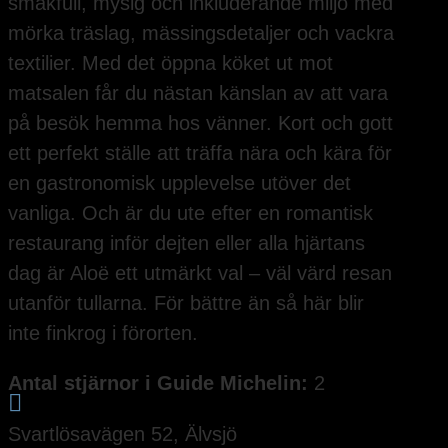
smakfull, mysig och inkluderande miljö med
mörka träslag, mässingsdetaljer och vackra
textilier. Med det öppna köket ut mot
matsalen får du nästan känslan av att vara
på besök hemma hos vänner. Kort och gott
ett perfekt ställe att träffa nära och kära för
en gastronomisk upplevelse utöver det
vanliga. Och är du ute efter en romantisk
restaurang inför dejten eller alla hjärtans
dag är Aloë ett utmärkt val – väl värd resan
utanför tullarna. För bättre än så här blir
inte finkrog i förorten.
Antal stjärnor i Guide Michelin:
2

Svartlösavägen 52, Älvsjö