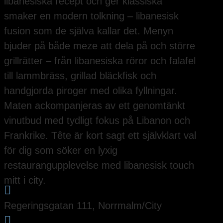
libanesiska recept och ger klassiska
smaker en modern tolkning – libanesisk
fusion som de själva kallar det. Menyn
bjuder på både meze att dela på och större
grillrätter – från libanesiska röror och falafel
till lammbräss, grillad bläckfisk och
handgjorda piroger med olika fyllningar.
Maten ackompanjeras av ett genomtänkt
vinutbud med tydligt fokus på Libanon och
Frankrike. Tête är kort sagt ett självklart val
för dig som söker en lyxig
restaurangupplevelse med libanesisk touch
mitt i city.

Regeringsgatan 111, Norrmalm/City
