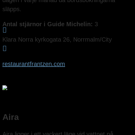
dagen i varje månad då bordsbokningarna
släpps.
Antal stjärnor i Guide Michelin:
3

Klara Norra kyrkogata 26, Norrmalm/City

restaurantfrantzen.com
Aira
Aira ligger i ett vackert läge vid vattnet på