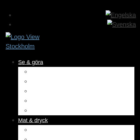
Se & göra
Museer & attraktioner
Aktiviteter
Utomhus
Kultur & underhållning
Hälsa & skönhet
Mat & dryck
Restauranger
Kaféer