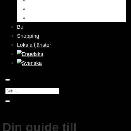
Barer & pubar
Nattliv
Bo
Shopping
Lokala tjänster
Din guide till