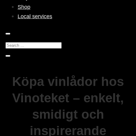
Shop
Local services
Köpa vinlådor hos
Vinoteket – enkelt,
smidigt och
inspirerande