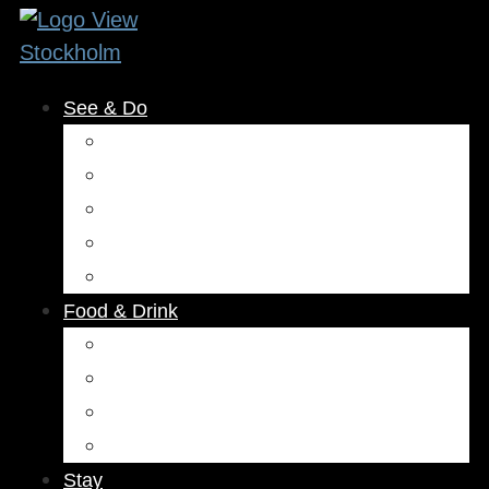
See & Do
Museums & Attractions
Activities
Outdoors
Culture & Entertainment
Health & Beauty
Food & Drink
Restaurants
Cafés
Bars & Pubs
Nightlife
Stay