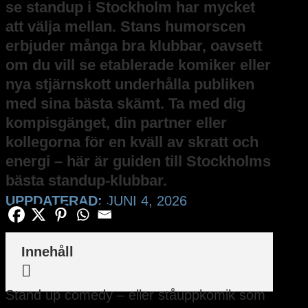
se standup i Stockholm har mycket
att välja mellan. Stans humorscen
erbjuder många bra klubbar, oavsett
om du vill se etablerade komiker eller
nya stjärnskott underhålla publiken
med sina bästa skämt. Ta med dig
kompisgänget, din partner eller
kollegorna för en kväll av skratt och
energi – här är guiden till Stockholms
bästa standup-klubbar.
UPPDATERAD:
JUNI 4, 2026
Innehåll

Stand up comedy – eller ståuppkomik som