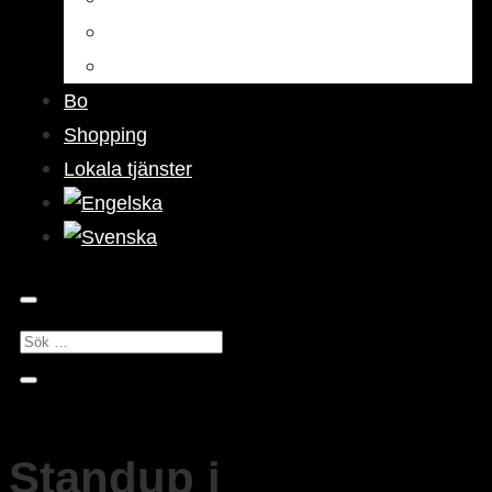
Barer & pubar
Nattliv
Bo
Shopping
Lokala tjänster
Standup i