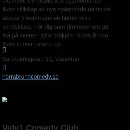
exempel. De etablerade stjärnorna har
även sällskap av nya spännande namn de
skapar tillsammans en humormix i
världsklass. För dig som drömmer om att
stå på scenen själv erbjuder Norra Brunn
även kurser i stand up.

Surbrunnsgatan 33, Vasastan

norrabrunncomedy.se
Valv1 Comedy Club