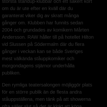
största standup-klubbar och ett säkert kort
om du är ute efter en kväll där du
garanterat viker dig av skratt många
gånger om. Klubben har funnits sedan
2004 och grundades av komikern Mårten
Andersson. RAW håller till på hotellet Hilton
vid Slussen på Södermalm där du flera
gånger i veckan kan se både Sveriges
mest välkända ståuppkomiker och
morgondagens stjärnor underhålla
publiken.
Den rymliga teatersalongen möjliggör plats
för en större publik än de flesta andra
ståuppställena, men tänk på att showerna
ofta säljer slut så det är klokt att köpa