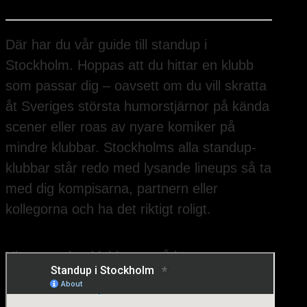
Där har du vår guide till standup i
Stockholm. Hoppas att du hittar en klubb
som passar dig – oavsett om du vill skratta
åt Sveriges största humorstjärnor på kända
scener eller roas av nyare komiker på
mindre klubbar. Stockholms alla standup-
klubbar står redo med lysande lineups så ta
med dig kompisarna, partnern eller
kollegorna och ha det riktigt roligt.
Hitta standup-klubbarna på kartan