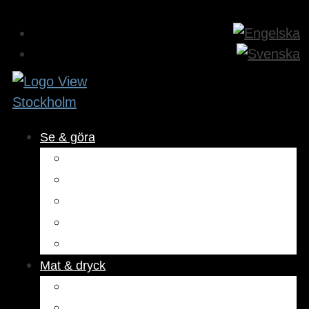
Se & göra
Museer & attraktioner
Aktiviteter
Utomhus
Kultur & underhållning
Hälsa & skönhet
Mat & dryck
Restauranger
Kaféer