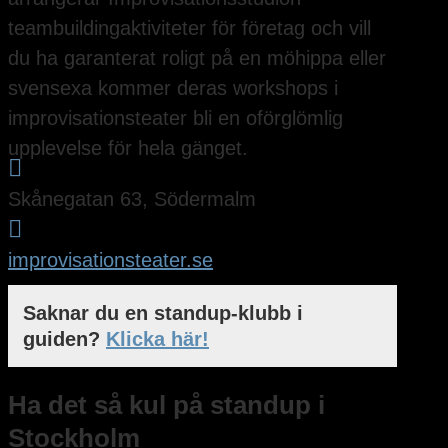
teambuildingaktiviteter för företag och vill
du ha garanterat roligt på en möhippa eller
svensexa kommer deras workshops i
improvisationsteater bli en oförglömlig
upplevelse för hela gänget.

Skånegatan 63, Södermalm

improvisationsteater.se
Saknar du en standup-klubb i
guiden?
Klicka här!
Ha det så kul på standup i
Stockholm