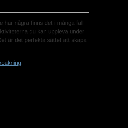
e har några finns det i många fall
saktiviteterna du kan uppleva under
et är det perfekta sättet att skapa
koakning
.