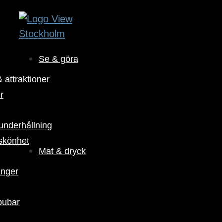
Se & göra
 attraktioner
r
 underhållning
skönhet
Mat & dryck
anger
pubar