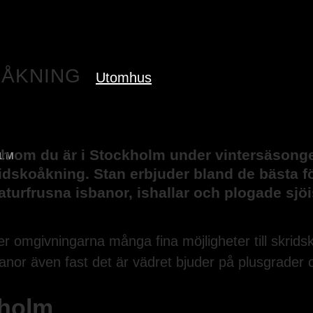
OÅKNING
Utomhus
 Och om du är i Stockholm under vintersäson
OLM
kridskoåkning. Stan erbjuder bland de bästa f
turfrusna isbanor, ishallar och plogade sjö
er omgivningarna många fina möjligheter till skrid
anor även fast det är vädret bjuder på plusgrader o
kholm