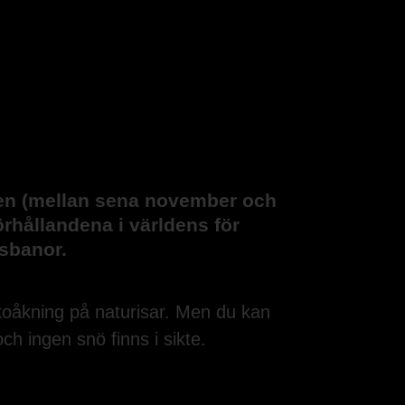
gen (mellan sena november och
örhållandena i världens för
isbanor.
skoåkning på naturisar. Men du kan
ch ingen snö finns i sikte.