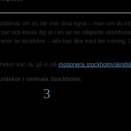
v ställena) om du tar mer dina egna – men om du int
ett par och kasta dig ut i en av de roligaste utomhu
ter av skridskor – alla kan åka med lite träning. D
mäheten kan du gå in på
motionera.stockholm/skrids
skridskor i centrala Stockholm:
3