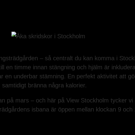
ungsträdgården – så centralt du kan komma i Stoc
ill en timme innan stängning och hjälm är inkludera
ar en underbar stämning. En perfekt aktivitet att g
h samtidigt bränna några kalorier.
n på mars – och här på View Stockholm tycker vi a
strädgårdens isbana är öppen mellan klockan 9 och