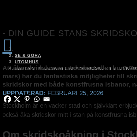
- DIN GUIDE STANS SKRIDSK

SE & GÖRA
UTOMHUS
Att åka skridskor är underbart eller hur?
BÄSTA STÄLLENA ATT ÅKA SKRIDSKOR I STOCKH
mars) har du fantastiska möjligheter till s
skridskor med både konstfrusna isbanor, na
UPPDATERAD:
FEBRUARI 25, 2026
Stockholm är en vacker stad och självklart erbjud
också åka skridskor mitt i stan på konstfrusna isb
Om skridskoåkning i Stoc