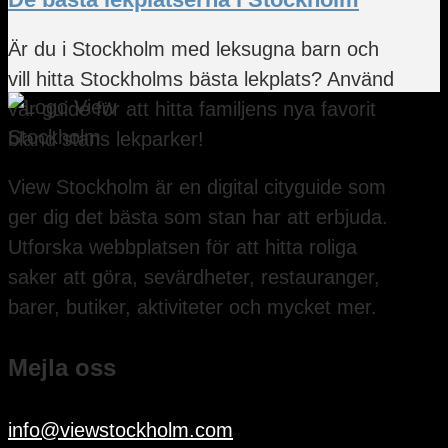
Är du i Stockholm med leksugna barn och
vill hitta Stockholms bästa lekplats? Använd
vår guide för att hitta familjens nya favorit
bland stans lekparker!
View Stockholm är en digital cityguide som
ger dig det bästa som stan har att erbjuda.
Utforska webbplatsen för att hitta roliga
saker att göra, sevärdheter, restauranger,
barer, butiker, aktiviteter och mycket mer.
Mejla oss
info@viewstockholm.com