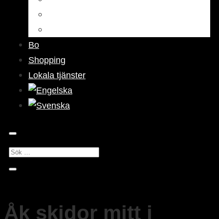
Barer & pubar
Nattliv
Bo
Shopping
Lokala tjänster
Åk skidor mitt i