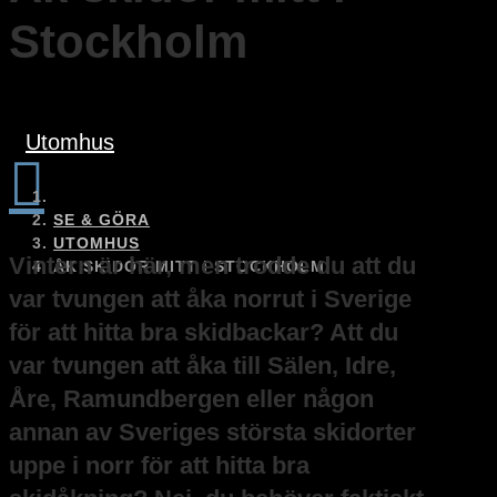
Stockholm
Utomhus

SE & GÖRA
UTOMHUS
Vintern är här, men trodde du att du
ÅK SKIDOR MITT I STOCKHOLM
var tvungen att åka norrut i Sverige
för att hitta bra skidbackar? Att du
var tvungen att åka till Sälen, Idre,
Åre, Ramundbergen eller någon
annan av Sveriges största skidorter
uppe i norr för att hitta bra