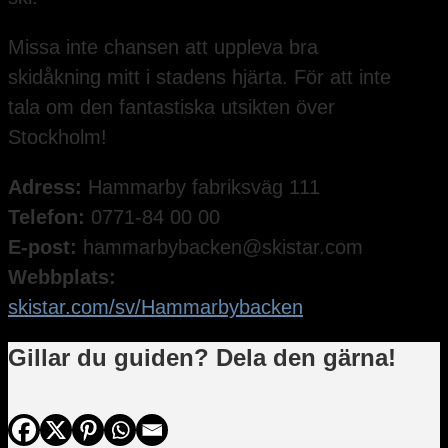
Missa inte chansen att uppleva bra
skidåkning mitt i stadens hjärta. För att inte
tala om den fantastiska utsikten över
Stockholm!
Adress:
Hammarby fabriksväg 111
Telefon:
0771-84 00 00
E-post:
hammarbybacken@skistar.com
Webbplats:
skistar.com/sv/Hammarbybacken
Gillar du guiden? Dela den gärna!