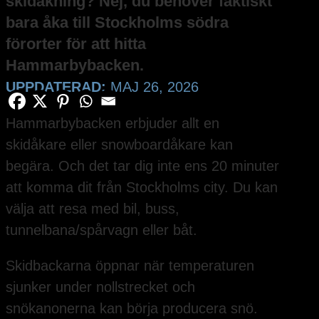
skidåkning? Nej, du behöver faktiskt
bara åka till Stockholms södra
förorter för att hitta
Hammarbybacken.
UPPDATERAD:
MAJ 26, 2026
Hammarbybacken erbjuder allt en
skidåkare eller snowboardåkare kan
begära. Och det tar dig inte ens 20 minuter
att komma dit från Stockholms city. Du kan
välja att resa med bil, buss,
tunnelbana/spårvagn eller båt.
Skidbackarna öppnar när temperaturen
sjunker under nollstrecket och
snökanonerna kan börja producera snö.