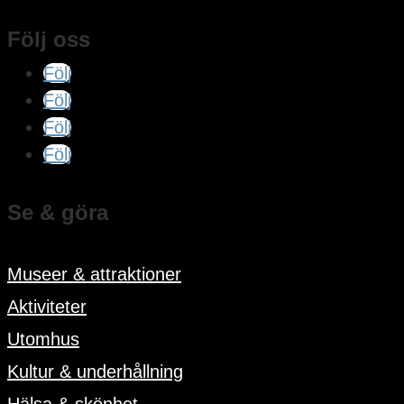
Följ oss
Följ
Följ
Följ
Följ
Se & göra
Museer & attraktioner
Aktiviteter
Utomhus
Kultur & underhållning
Hälsa & skönhet