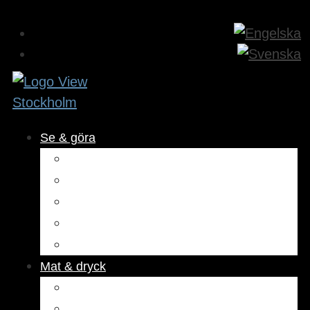
Se & göra
Museer & attraktioner
Aktiviteter
Utomhus
Kultur & underhållning
Hälsa & skönhet
Mat & dryck
Restauranger
Kaféer