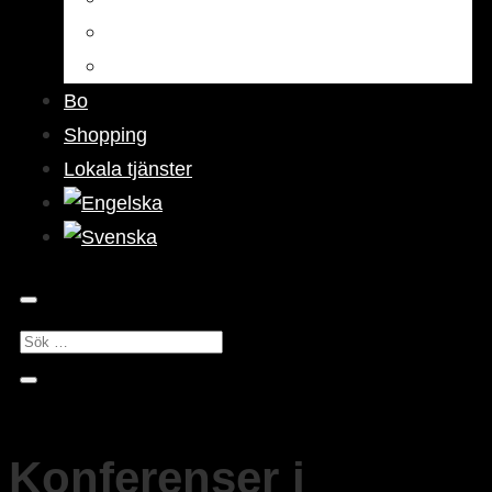
Barer & pubar
Nattliv
Bo
Shopping
Lokala tjänster
Konferenser i