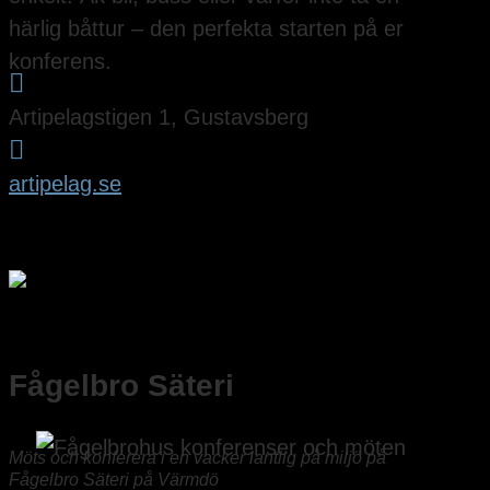
härlig båttur – den perfekta starten på er
konferens.

Artipelagstigen 1, Gustavsberg

artipelag.se
Fågelbro Säteri
Möts och konferera i en vacker lantlig på miljö på
Fågelbro Säteri på Värmdö