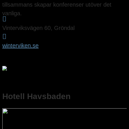
tillsammans skapar konferenser utöver det
vanliga.

Vinterviksvägen 60, Gröndal

winterviken.se
Hotell Havsbaden