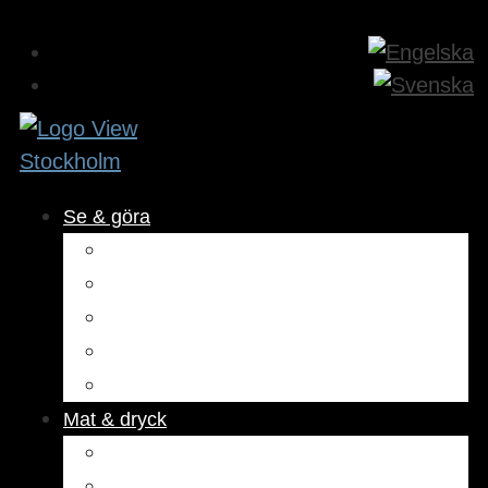
Se & göra
Museer & attraktioner
Aktiviteter
Utomhus
Kultur & underhållning
Hälsa & skönhet
Mat & dryck
Restauranger
Kaféer