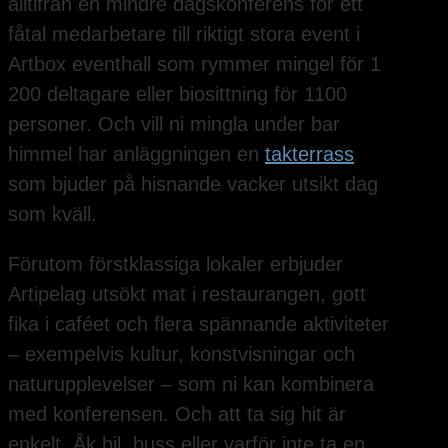
alltifrån en mindre dagskonferens för ett
fåtal medarbetare till riktigt stora event i
Artbox eventhall som rymmer mingel för 1
200 deltagare eller biosittning för 1100
personer. Och vill ni mingla under bar
himmel har anläggningen en
takterrass
som bjuder på hisnande vacker utsikt dag
som kväll.
Förutom förstklassiga lokaler erbjuder
Artipelag utsökt mat i restaurangen, gott
fika i caféet och flera spännande aktiviteter
– exempelvis kultur, konstvisningar och
naturupplevelser – som ni kan kombinera
med konferensen. Och att ta sig hit är
enkelt. Åk bil, buss eller varför inte ta en