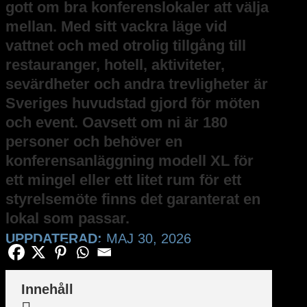
gott om bra konferenslokaler att välja
mellan. Med sitt vackra läge vid
vattnet och med otrolig tillgång till
restauranger, hotell, aktiviteter,
sevärdheter och andra trevligheter är
Sveriges huvudstad gjord för möten
och event. Oavsett om ni är 180
personer och behöver en
konferensanläggning modell XL för
ett mingel eller ett litet rum för ett
styrelsemöte finns det garanterat en
lokal som passar.
UPPDATERAD:
MAJ 30, 2026
Innehåll