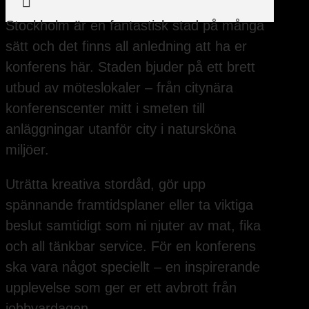

Stockholm är en fantastisk stad på många
sätt och det finns all anledning att ha er
konferens här. Staden bjuder på ett brett
utbud av möteslokaler – från citynära
konferenscenter mitt i smeten till
anläggningar utanför city i natursköna
miljöer.
Uträtta kreativa stordåd, gör upp
spännande framtidsplaner eller ta viktiga
beslut samtidigt som ni njuter av mat, fika
och all tänkbar service. För en konferens
ska vara något speciellt – en inspirerande
upplevelse som ger er ett avbrott från
jobbvardagen.