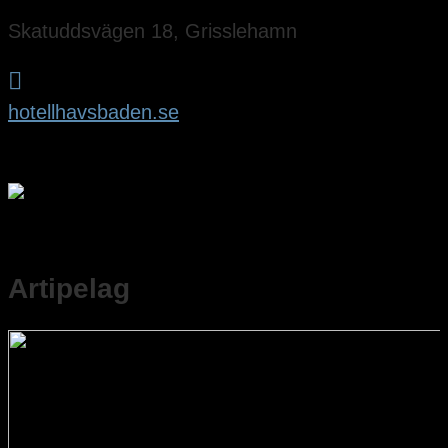
Skatuddsvägen 18, Grisslehamn

hotellhavsbaden.se
Artipelag