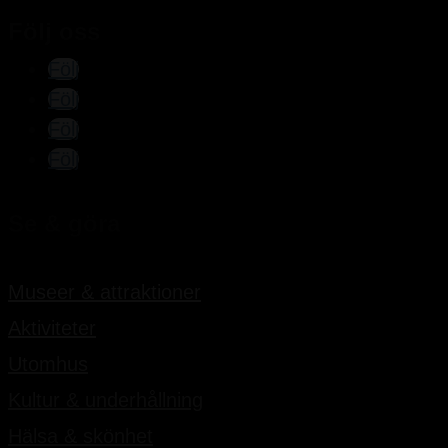
Följ oss
Följ
Följ
Följ
Följ
Se & göra
Museer & attraktioner
Aktiviteter
Utomhus
Kultur & underhållning
Hälsa & skönhet