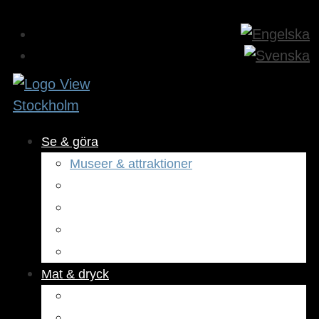
Se & göra
Museer & attraktioner
Aktiviteter
Utomhus
Kultur & underhållning
Hälsa & skönhet
Mat & dryck
Restauranger
Kaféer