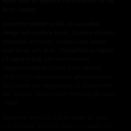
kultur med en picknick i slottsparken så har
du en heldag.
Stockholm bjuder också på karuseller,
design och modern konst. Stadens ikoniska
nöjespark vid havet, Gröna Lund, lockar
med skratt och skrik. Skeppsholmen bjuder
på lugnare puls och samtidskonst.
Skogskyrkogården (som finns med på
UNESCO:s världsarvslista) ger perspektiv.
Och missa inte sightseeing på Södermalm
där historia, hipsters och hembakt går hand
i hand.
Staden är kort sagt full av saker att göra
och vi guidar dig till de bästa – oavsett om