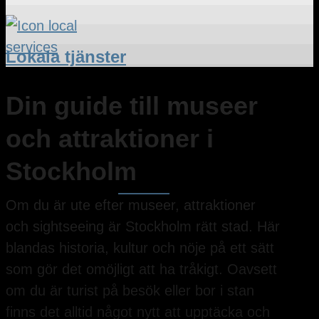
Lokala tjänster
Din guide till museer
och attraktioner i
Stockholm
Om du är ute efter museer, attraktioner
och sightseeing är Stockholm rätt stad. Här
blandas historia, kultur och nöje på ett sätt
som gör det omöjligt att ha tråkigt. Oavsett
om du är turist på besök eller bor i stan
finns det alltid något nytt att upptäcka och