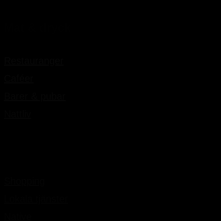
Mat & dryck
Restauranger
Caféer
Barer & pubar
Nattliv
Mer
Shopping
Lokala tjänster
Native