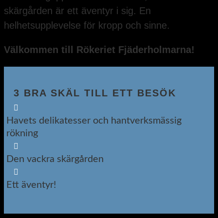
skärgården är ett äventyr i sig. En
helhetsupplevelse för kropp och sinne.
Välkommen till Rökeriet Fjäderholmarna!
3 BRA SKÄL TILL ETT BESÖK

Havets delikatesser och hantverksmässig
rökning

Den vackra skärgården

Ett äventyr!