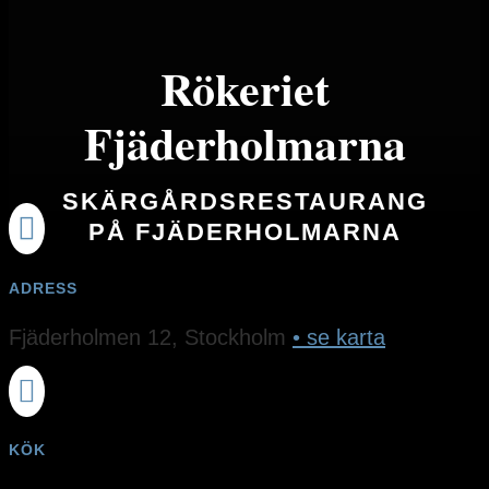
Rökeriet
Fjäderholmarna
SKÄRGÅRDSRESTAURANG

PÅ FJÄDERHOLMARNA
ADRESS
Fjäderholmen 12, Stockholm
• se karta

KÖK