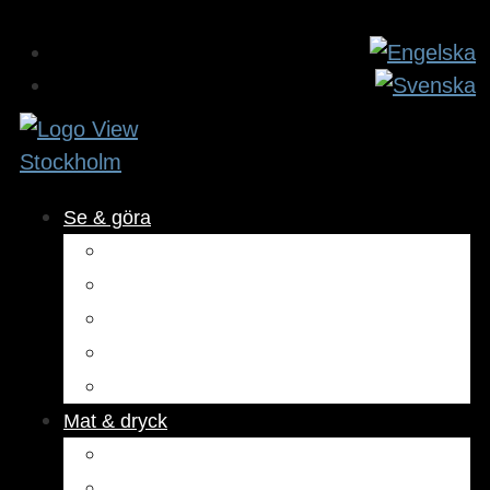
Se & göra
Museer & attraktioner
Aktiviteter
Utomhus
Kultur & underhållning
Hälsa & skönhet
Mat & dryck
Restauranger
Kaféer