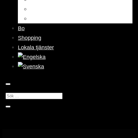
Barer & pubar
Nattliv
Bo
Shopping
Lokala tjänster