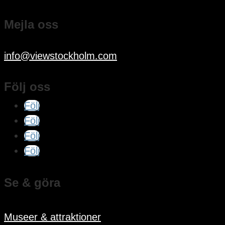
Mejla oss
info@viewstockholm.com
Följ oss
Följ
Följ
Följ
Följ
Se & göra
Museer & attraktioner