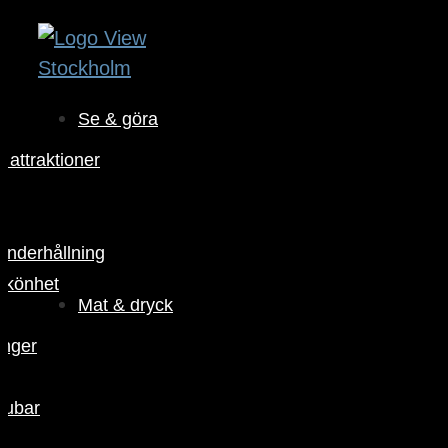
Se & göra
 attraktioner
r
 underhållning
skönhet
Mat & dryck
anger
pubar