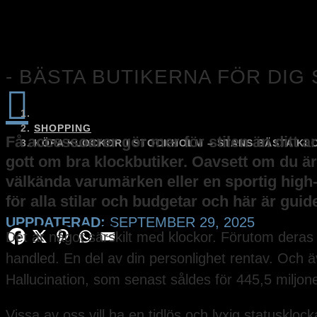
- BÄSTA BUTIKERNA FÖR DIG

SHOPPING
Få accessoarer gör mer för stilen än ditt 
KÖPA KLOCKOR I STOCKHOLM – STANS BÄSTA KL
gott om bra klockbutiker. Oavsett om du är 
välkända varumärken eller en sportig high-
för alla stilar och budgetar och här är guide
UPPDATERAD:
SEPTEMBER 29, 2025
Det är något särskilt med klockor. Förutom deras
handled. En del av din personlighet rentav. Och 
Hallucination, som senast såldes för 445,5 miljon
Vissa av oss vill ha en tidlös och lyxig statuskl