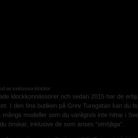
d av exklusiva klockor
e klockkonnässörer och sedan 2015 har de erbjud
. I den fina butiken på Grev Turegatan kan du bot
många modeller som du vanligtvis inte hittar i Sv
du önskar, inklusive de som anses ”omöjliga”.