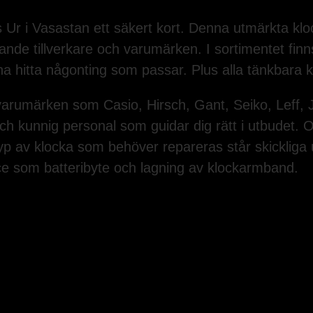
Ur i Vasastan ett säkert kort. Denna utmärkta klo
e tillverkare och varumärken. I sortimentet finns all
a hitta någonting som passar. Plus alla tänkbara kl
svarumärken som Casio, Hirsch, Gant, Seiko, Leff,
 och kunnig personal som guidar dig rätt i utbudet. O
yp av klocka som behöver repareras står skickliga
vice som batteribyte och lagning av klockarmband.