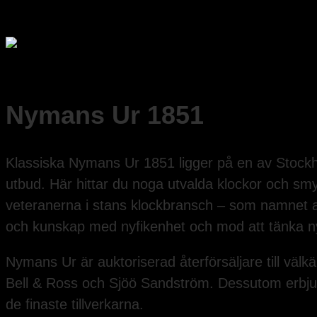
Nymans Ur 1851
Klassiska Nymans Ur 1851 ligger på en av Stockho
utbud. Här hittar du noga utvalda klockor och sm
veteranerna i stans klockbransch – som namnet a
och kunskap med nyfikenhet och mod att tänka nyt
Nymans Ur är auktoriserad återförsäljare till vä
Bell & Ross och Sjöö Sandström. Dessutom erbjude
de finaste tillverkarna.