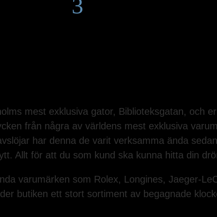
3
lms mest exklusiva gator, Biblioteksgatan, och er
ycken från några av världens mest exklusiva varum
vslöjar har denna de varit verksamma ända sedan
t. Allt för att du som kund ska kunna hitta din dr
lkända varumärken som Rolex, Longines, Jaeger-LeC
r butiken ett stort sortiment av begagnade klockor