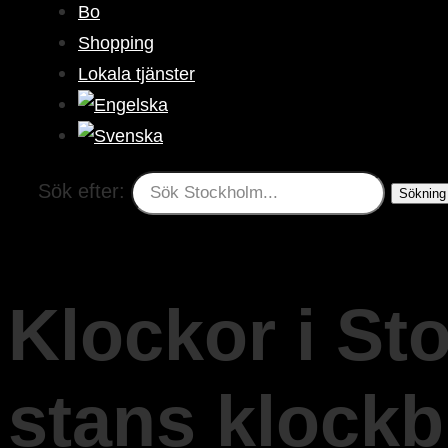
Bo
Shopping
Lokala tjänster
Sök efter:
Klockor i Sto
stans klockb