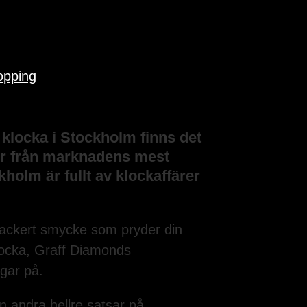
opping
 klocka i Stockholm finns det
iker från marknadens mest
holm är fullt av klockaffärer
 vackert smycke som pryder din
klocka, Graff Diamonds
ngar på.
n andra hellre satsar på