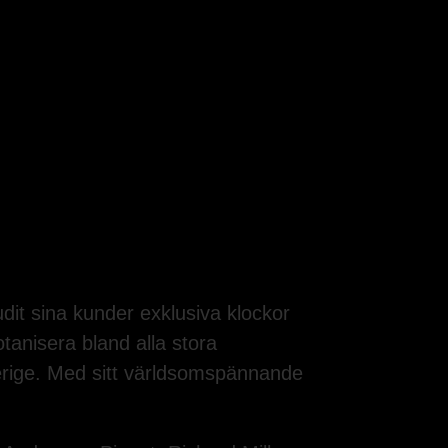
it sina kunder exklusiva klockor
anisera bland alla stora
erige. Med sitt världsomspännande