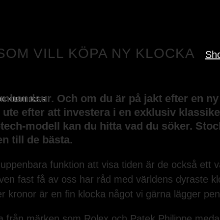
 SOM VILL KÖPA NY KLOCKA
Sh
armbandsur. Och om du är på jakt efter en ny
OCKBUTIKER
ute efter att investera i en exklusiv klass
tech-modell kan du hitta vad du söker. Stock
n till de bästa.
 uppenbara funktion att visa tiden är de också ett
även fast få av oss har råd med världens dyraste 
er kronor är en fin klocka något vi gärna lägger pe
ocka från märken som Rolex och Patek Philippe meda