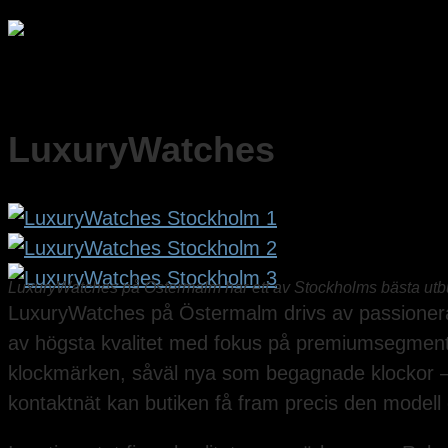
LuxuryWatches
LuxuryWatches på Östermalm har ett av Stockholms bästa utbu
LuxuryWatches på Östermalm drivs av passionerad
av högsta kvalitet med fokus på premiumsegmentet
klockmärken, såväl nya som begagnade klockor – 
kontaktnät kan butiken få fram precis den modell 