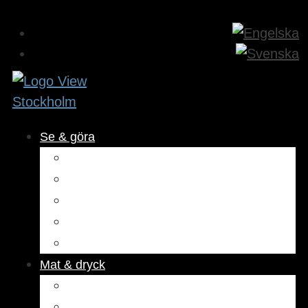
Se & göra
Museer & attraktioner
Aktiviteter
Utomhus
Kultur & underhållning
Hälsa & skönhet
Mat & dryck
Restauranger
Kaféer