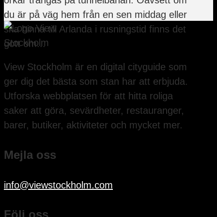
du är på väg hem från en sen middag eller
ska hinna till Arlanda i rusningstid finns det
gott om...
View Stockholm är en digital cityguide som
ger dig det bästa som stan har att erbjuda.
Utforska webbplatsen för att hitta roliga
saker att göra, sevärdheter, restauranger,
barer, butiker, aktiviteter och mycket mer.
Mejla oss
info@viewstockholm.com
Följ oss