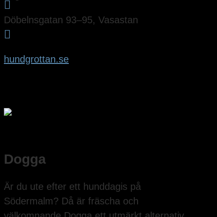

Döbelnsgatan 93–95, Vasastan

hundgrottan.se
Dogga
Är du ute efter ett hunddagis på
Södermalm? Då är fräscha och
välkomnande Dogga ett utmärkt alternativ.