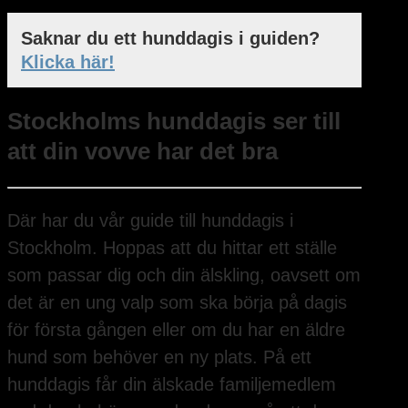
Saknar du ett hunddagis i guiden?
Klicka här!
Stockholms hunddagis ser till
att din vovve har det bra
Där har du vår guide till hunddagis i
Stockholm. Hoppas att du hittar ett ställe
som passar dig och din älskling, oavsett om
det är en ung valp som ska börja på dagis
för första gången eller om du har en äldre
hund som behöver en ny plats. På ett
hunddagis får din älskade familjemedlem