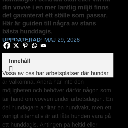
din vovve i en mer lantlig miljö finns
det garanterat ett ställe som passar.
Här är guiden till några av stans
bästa hunddagis.
UPPDATERAD:
MAJ 29, 2026
Innehåll

Vissa av oss har arbetsplatser där hundar
är välkomna. Andra har inte den
möjligheten och behöver därför någon som
tar hand om vovven under arbetsdagen. En
del hundägare anlitar en hundvakt, men ett
vanligt alternativ är att låta hunden vara på
ett hunddagis. Antingen på heltid eller