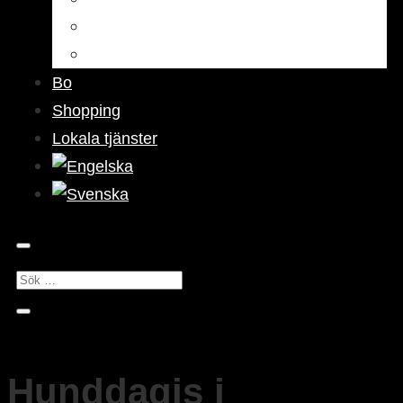
Barer & pubar
Nattliv
Bo
Shopping
Lokala tjänster
Hunddagis i