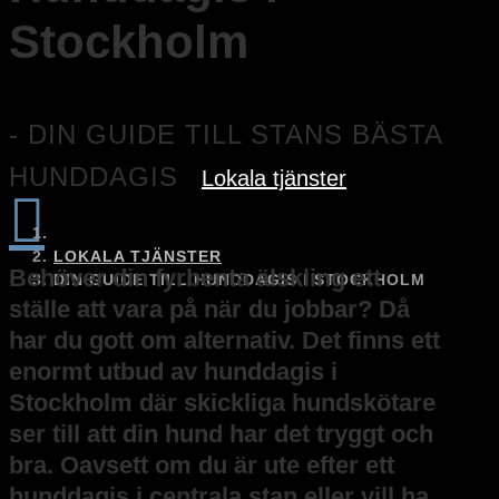
Stockholm
- DIN GUIDE TILL STANS BÄSTA
HUNDDAGIS
Lokala tjänster

LOKALA TJÄNSTER
Behöver din fyrbenta älskling ett
DIN GUIDE TILL HUNDDAGIS I STOCKHOLM
ställe att vara på när du jobbar? Då
har du gott om alternativ. Det finns ett
enormt utbud av hunddagis i
Stockholm där skickliga hundskötare
ser till att din hund har det tryggt och
bra. Oavsett om du är ute efter ett
hunddagis i centrala stan eller vill ha