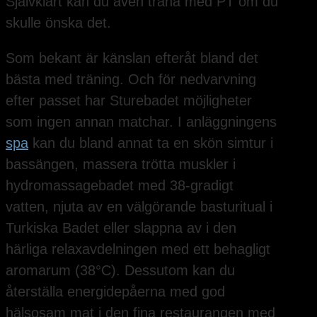
Självklart kan du även träna med PT om du
skulle önska det.
Som bekant är känslan efteråt bland det
bästa med träning. Och för nedvarvning
efter passet har Sturebadet möjligheter
som ingen annan matchar. I anläggningens
spa
kan du bland annat ta en skön simtur i
bassängen, massera trötta muskler i
hydromassagebadet med 38-gradigt
vatten, njuta av en välgörande basturitual i
Turkiska Badet eller slappna av i den
härliga relaxavdelningen med ett behagligt
aromarum (38°C). Dessutom kan du
återställa energidepåerna med god
hälsosam mat i den fina restaurangen med