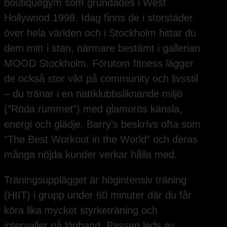
boutiquegym som grundades i West
Hollywood 1998. Idag finns de i storstäder
över hela världen och i Stockholm hittar du
dem mitt i stan, närmare bestämt i gallerian
MOOD Stockholm. Förutom fitness lägger
de också stor vikt på community och livsstil
– du tränar i en nattklubbsliknande miljö
(”Röda rummet”) med glamorös känsla,
energi och glädje. Barry’s beskrivs ofta som
”The Best Workout in the World” och deras
många nöjda kunder verkar hålla med.
Träningsupplägget är högintensiv träning
(HIIT) i grupp under 60 minuter där du får
köra lika mycket styrketräning och
intervaller på löpband. Passen leds av