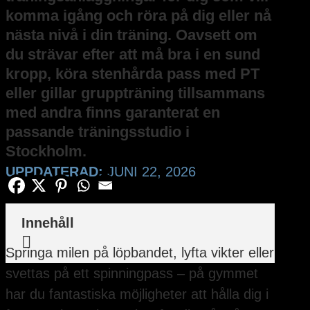
komma igång och röra på dig eller nå
nästa nivå i din träning. Oavsett om
du strävar efter att må bra i en sund
kropp, köra stenhårda pass med PT
eller gillar gruppträning tillsammans
med andra finns garanterat en
passande träningsstudio i
Stockholm.
UPPDATERAD:
JUNI 22, 2026
Innehåll

Springa milen på löpbandet, lyfta vikter eller
svettas på ett spinningpass – på gymmet
har du fantastiska möjligheter att hålla dig i