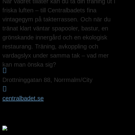
När vädret tillåter kan du ta din träning ut i
friska luften – till Centralbadets fina
vintagegym på takterrassen. Och när du
tränat klart väntar spapooler, bastur, en
grönskande innergård och en ekologisk
restaurang. Träning, avkoppling och
vardagslyx under samma tak – vad mer
kan man önska sig?

Drottninggatan 88, Norrmalm/City

centralbadet.se