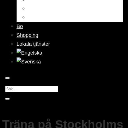
Barer & pubar
Nattliv
Bo
Shopping
Lokala tjänster
Träna på Stockholms