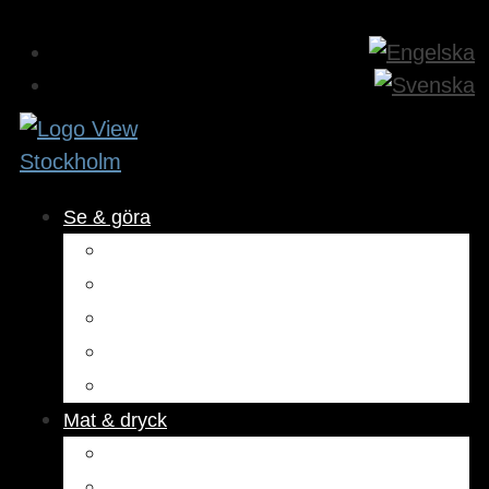
Se & göra
Museer & attraktioner
Aktiviteter
Utomhus
Kultur & underhållning
Hälsa & skönhet
Mat & dryck
Restauranger
Kaféer