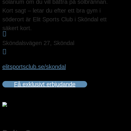
solarium om du vill bättra på solbrännan.
Kort sagt – letar du efter ett bra gym i
söderort är Elit Sports Club i Sköndal ett
säkert kort.

Sköndalsvägen 27, Sköndal

elitsportsclub.se/skondal
Få exklusivt erbjudande