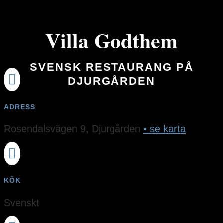
Villa Godthem
SVENSK RESTAURANG PÅ

DJURGÅRDEN
ADRESS
Rosendalsvägen 9, Djurgården
• se karta

KÖK
Svenskt