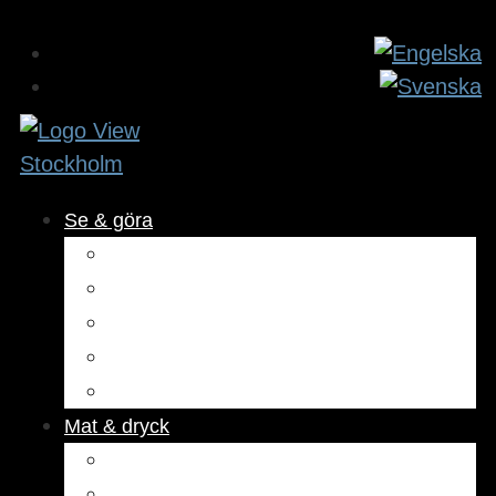
Se & göra
Museer & attraktioner
Aktiviteter
Utomhus
Kultur & underhållning
Hälsa & skönhet
Mat & dryck
Restauranger
Kaféer