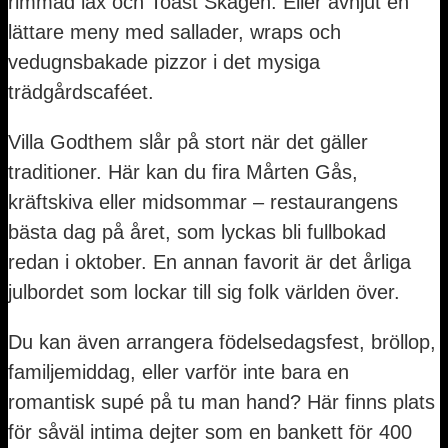
rimmad lax och Toast Skagen. Eller avnjut en
lättare meny med sallader, wraps och
vedugnsbakade pizzor i det mysiga
trädgårdscaféet.
Villa Godthem slår på stort när det gäller
traditioner. Här kan du fira Mårten Gås,
kräftskiva eller midsommar – restaurangens
bästa dag på året, som lyckas bli fullbokad
redan i oktober. En annan favorit är det årliga
julbordet som lockar till sig folk världen över.
Du kan även arrangera födelsedagsfest, bröllop,
familjemiddag, eller varför inte bara en
romantisk supé på tu man hand? Här finns plats
för såväl intima dejter som en bankett för 400