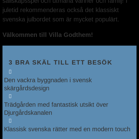
sällskapsspel och utmana vänner och familj! I
juletid rekommenderas också det klassiskt
svenska julbordet som är mycket populärt.
Välkommen till Villa Godthem!
3 BRA SKÄL TILL ETT BESÖK

Den vackra byggnaden i svensk
skärgårdsdesign

Trädgården med fantastisk utsikt över
Djurgårdskanalen

Klassisk svenska rätter med en modern touch