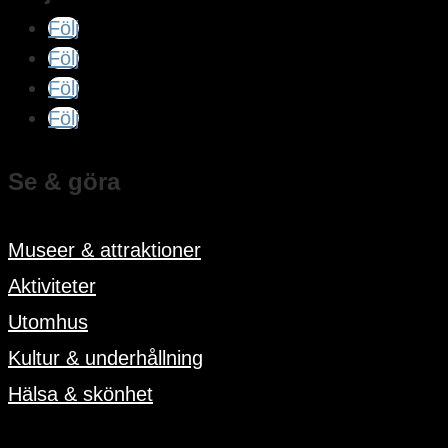
Följ
Följ
Följ
Följ
Se & göra
Museer & attraktioner
Aktiviteter
Utomhus
Kultur & underhållning
Hälsa & skönhet