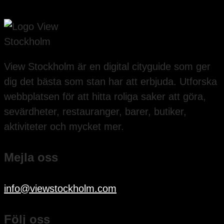
View Stockholm är en digital cityguide som ger
dig det bästa som stan har att erbjuda. Utforska
webbplatsen för att hitta roliga saker att göra,
sevärdheter, restauranger, barer, butiker,
aktiviteter och mycket mer.
Mejla oss
info@viewstockholm.com
Följ oss