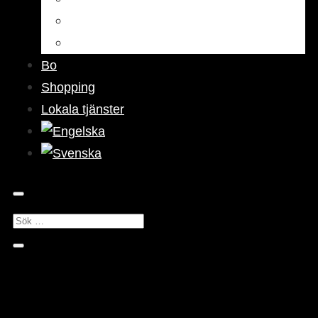
Barer & pubar
Nattliv
Bo
Shopping
Lokala tjänster