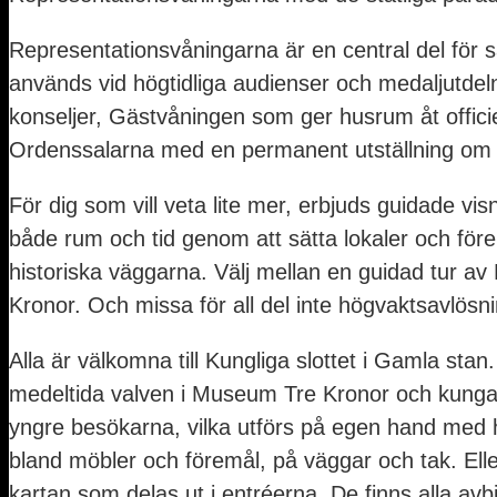
Representationsvåningarna är en central del för
används vid högtidliga audienser och medaljutdel
konseljer, Gästvåningen som ger husrum åt officie
Ordenssalarna med en permanent utställning om 
För dig som vill veta lite mer, erbjuds guidade v
både rum och tid genom att sätta lokaler och före
historiska väggarna. Välj mellan en guidad tur a
Kronor. Och missa för all del inte högvaktsavlös
Alla är välkomna till Kungliga slottet i Gamla sta
medeltida valven i Museum Tre Kronor och kungakr
yngre besökarna, vilka utförs på egen hand med hj
bland möbler och föremål, på väggar och tak. Eller
kartan som delas ut i entréerna. De finns alla avb