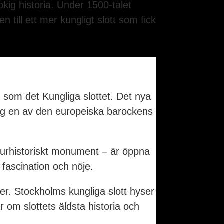
kig historia. Under 1500-talet
till ett mer kungligt slott som fick
som det Kungliga slottet. Det nya
idag en av den europeiska barockens
ulturhistoriskt monument – är öppna
 fascination och nöje.
er. Stockholms kungliga slott hyser
om slottets äldsta historia och