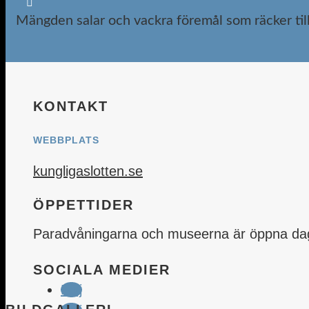

Mängden salar och vackra föremål som räcker till
KONTAKT
WEBBPLATS
kungligaslotten.se
ÖPPETTIDER
Paradvåningarna och museerna är öppna dagl
SOCIALA MEDIER
Följ