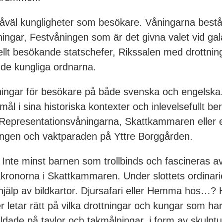
 såväl kungligheter som besökare. Våningarna bes
ningar, Festvåningen som är det givna valet vid g
llt besökande statschefer, Rikssalen med drottning 
de kungliga ordnarna.
isningar för besökare på både svenska och engelska.
mål i sina historiska kontexter och inlevelsefullt 
v Representationsvåningarna, Skattkammaren eller
ningen och vaktparaden på Yttre Borggården.
n. Inte minst barnen som trollbinds och fascineras a
onorna i Skattkammaren. Under slottets ordinarier 
älp av bildkartor. Djursafari eller Hemma hos…? Hi
 letar rätt på vilka drottningar och kungar som har 
ildade på tavlor och takmålningar, i form av skulptu