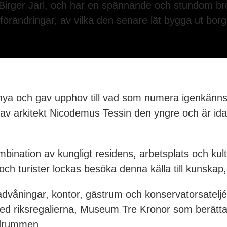
Birger Jarl, och har en spännande och stundom bro
ändringar, av vilka den senare lät bygga ut borgen 
nya och gav upphov till vad som numera igenkänns 
ades av arkitekt Nicodemus Tessin den yngre och är 
kombination av kungligt residens, arbetsplats och k
ch turister lockas besöka denna källa till kunskap,
advåningar, kontor, gästrum och konservatorsateljé
d riksregalierna, Museum Tre Kronor som berättar 
adrummen.