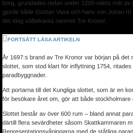
borg, grundades redan under 1200-talets mitt av 
gjorde både Gustav Vasa och hans son Johan III för
det idag välbekanta namnet Tre Kronor.
FORTSÄTT LÄSA ARTIKELN
År 1697:s brand av Tre Kronor var början på det 
slottet, som stod klart för inflyttning 1754, rit
paradbyggnader.
Att portarna till det Kungliga slottet, som är en 
för besökare året om, gör att både stockholmare o
Slottet består av över 600 rum – bland annat par
därtill flera sevärdheter såsom Skattkammaren me
Representationsvåningarna med de ståtliga par