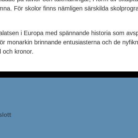
lkomna. För skolor finns nämligen särskilda skolpr
 palatsen i Europa med spännande historia som avsp
för monarkin brinnande entusiasterna och de nyfikna
d och kronor.
slott