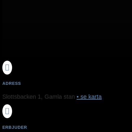

ADRESS
Slottsbacken 1​, Gamla stan
• se karta

ERBJUDER