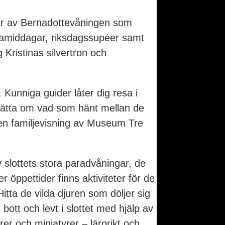
tår av Bernadottevåningen som
alamiddagar, riksdagssupéer samt
Kristinas silvertron och
 Kunniga guider låter dig resa i
berätta om vad som hänt mellan de
 en familjevisning av Museum Tre
v slottets stora paradvåningar, de
öppettider finns aktiviteter för de
tta de vilda djuren som döljer sig
bott och levt i slottet med hjälp av
rer och miniatyrer – lärorikt och