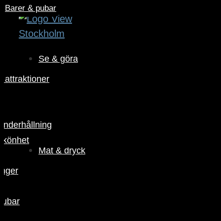
Restauranger
Barer & pubar
Barer & pubar
Barer & pubar
Se & göra
 attraktioner
r
 underhållning
skönhet
Mat & dryck
anger
pubar