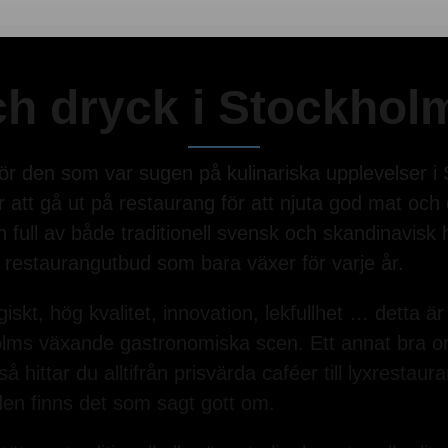
h dryck i Stockhol
för den som var sugen på kulinariska upplevelser 
 att gå ut på restaurang för att njuta god mat och 
an full av både traditionell svensk och skandinavis
t restaurangutbud som bara växer för varje år.
iskt, hög kvalitet, innovation, lekfullhet … detta 
olms växande gastronomiska scen. Ett annat bra ord
 så hittar du alltifrån prisvärda caféer till lyxrest
lden finns det som sagt gott om.