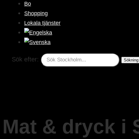
Bo
Shopping
Lokala tjänster
Sök efter:
Mat & dryck i