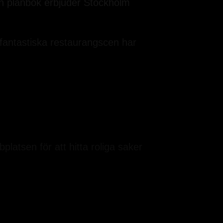
iten plånbok erbjuder Stockholm
 fantastiska restaurangscen har
latsen för att hitta roliga saker