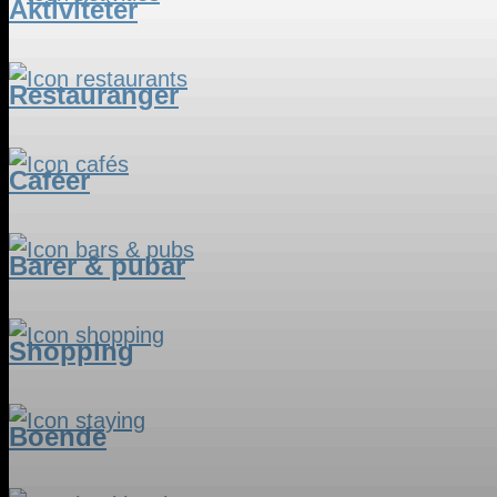
Aktiviteter
Restauranger
Caféer
Barer & pubar
Shopping
Boende