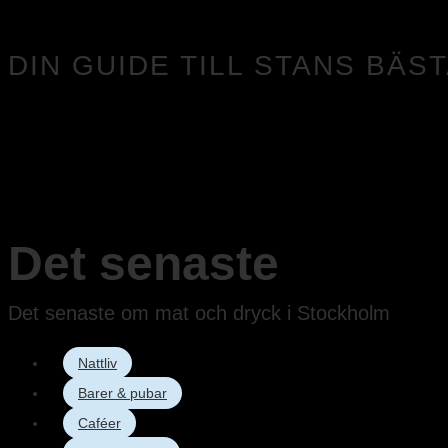
DIN GUIDE TILL STANS BÄS
Det senaste
Det senaste om mat och dryck i Stockholm
Nattliv
Barer & pubar
Caféer