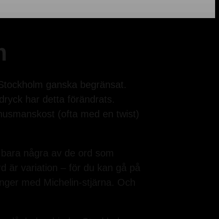
m
i Stockholm ganska begränsat.
dryck har detta förändrats.
k husmanskost (ofta med en twist)
är bara några av de ord som
 är variation – för du kan gå på
auranger med Michelin-stjärna. Och