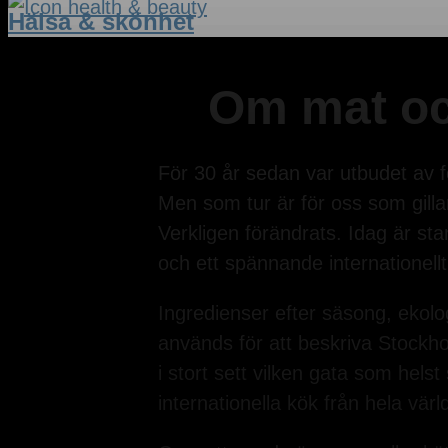
Hälsa & skönhet
Om mat oc
För 30 år sedan var utbudet av 
Men som tur är för oss som gillar
Verkligen förändrats. Idag är st
och ett spännande internationell
Ingredienser efter säsong, ekolog
används för att beskriva Stockh
i stort sett vilken gata som helst
internationella kök från hela vär