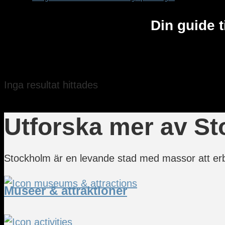
Din guide 
Inga resultat hittades
Utforska mer av S
Stockholm är en levande stad med massor att erb
Museer & attraktioner