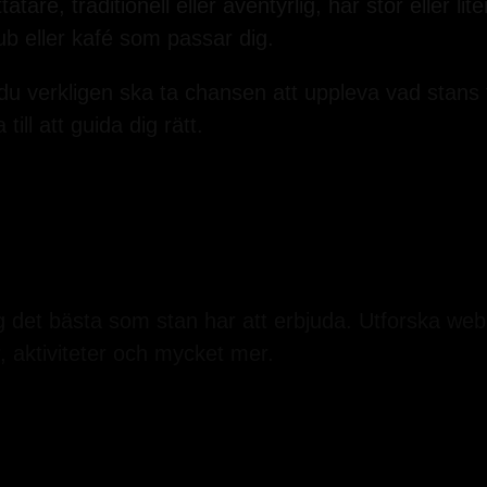
tare, traditionell eller äventyrlig, har stor eller l
ub eller kafé som passar dig.
du verkligen ska ta chansen att uppleva vad stans
till att guida dig rätt.
 det bästa som stan har att erbjuda. Utforska webbp
r, aktiviteter och mycket mer.