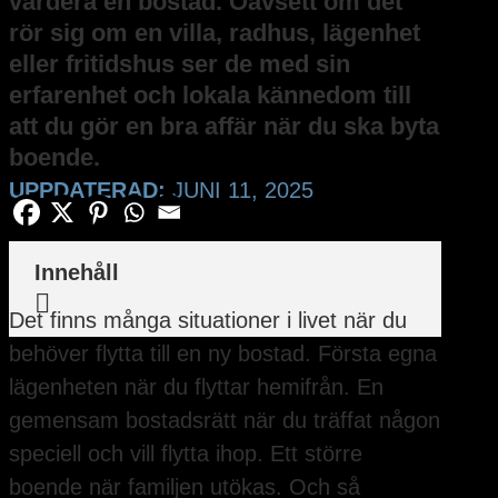
värdera en bostad. Oavsett om det
rör sig om en villa, radhus, lägenhet
eller fritidshus ser de med sin
erfarenhet och lokala kännedom till
att du gör en bra affär när du ska byta
boende.
UPPDATERAD:
JUNI 11, 2025
Innehåll

Det finns många situationer i livet när du
behöver flytta till en ny bostad. Första egna
lägenheten när du flyttar hemifrån. En
gemensam bostadsrätt när du träffat någon
speciell och vill flytta ihop. Ett större
boende när familjen utökas. Och så