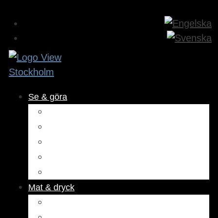
Se & göra
Museer & attraktioner
Aktiviteter
Utomhus
Kultur & underhållning
Hälsa & skönhet
Mat & dryck
Restauranger
Kaféer