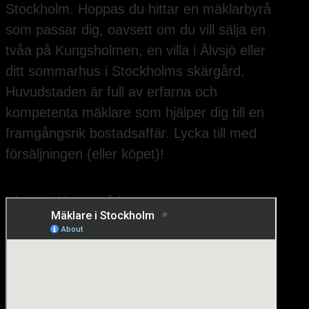
Stockholm. Hoppas du hittar en mäklarbyrå
som passar dig, oavsett om du vill sälja en
tvåa på Kungsholmen, en villa i Älvsjö eller
ditt sommarhus i Stockholms skärgård.
Huvudstaden är full av erfarna och
kompetenta mäklare som hjälper dig till en
framgångsrik bostadsaffär. Lycka till med
försäljningen (eller köpet)!
Hitta mäklarna på kartan