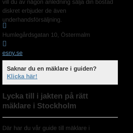
vill du av någon anledning sälja din bostad
diskret erbjuder de även
underhandsförsäljning.

Humlegårdsgatan 10, Östermalm

esny.se
Saknar du en mäklare i guiden?
Klicka här!
Lycka till i jakten på rätt
mäklare i Stockholm
Där har du vår guide till mäklare i