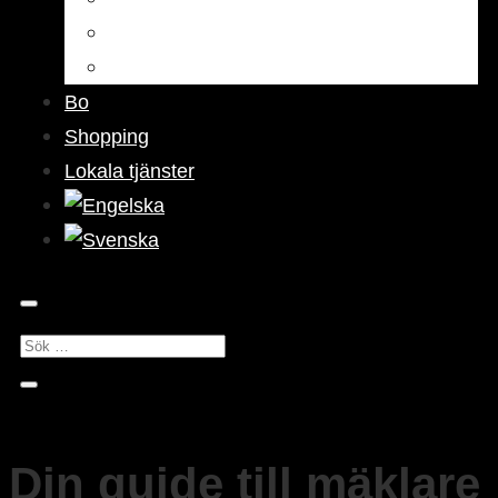
Barer & pubar
Nattliv
Bo
Shopping
Lokala tjänster
Din guide till mäklare