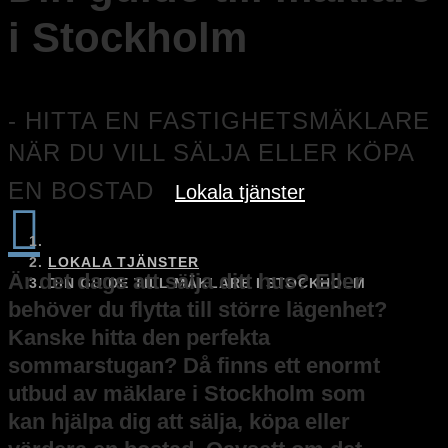
i Stockholm
- HITTA EN FASTIGHETSMÄKLARE
NÄR DU VILL SÄLJA ELLER KÖPA
EN BOSTAD
Lokala tjänster

LOKALA TJÄNSTER
Är det dags att sälja ditt hus? Eller
DIN GUIDE TILL MÄKLARE I STOCKHOLM
behöver du flytta till större lägenhet?
Kanske hitta den perfekta
sommarstugan? Då finns ett enormt
utbud av mäklare i Stockholm som
kan hjälpa dig att sälja, köpa eller